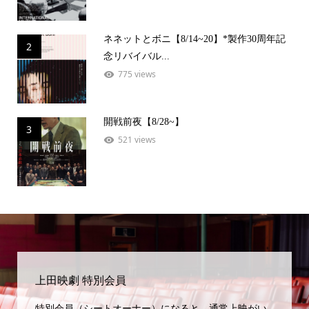
ネネットとボニ【8/14~20】*製作30周年記
2
念リバイバル...
775 views
開戦前夜【8/28~】
3
521 views
上田映劇 特別会員
特別会員（シートオーナー）になると、通常上映がい