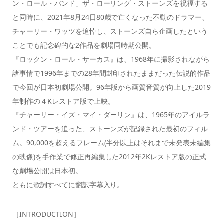
ン・ロール・バンド」ザ・ローリング・ストーンズを祝福する
と同時に、2021年8月24日80歳で亡くなった不動のドラマー、
チャーリー・ワッツを追悼し、ストーンズ自ら企画したという
ことでも記念碑的な2作品を劇場同時期公開。
『ロックン・ロール・サーカス』は、1968年に撮影されながら
諸事情で1996年までの28年間封印されたままだった伝説的作品
で今回が日本初劇場公開。96年版から画質音質が向上した2019
年制作の４Kレストア版で上映。
『チャーリー・イズ・マイ・ダーリン』は、1965年のアイルラ
ンド・ツアーを追った、ストーンズが記録された最初のフィル
ム。90,000を超えるフレーム(半分以上はそれまで未発表未編集
の映像)を手作業で修正再編集した2012年2Kレストア版の正式
な劇場公開は日本初。
ともに歌詞すべてに翻訳字幕入り。
［INTRODUCTION］