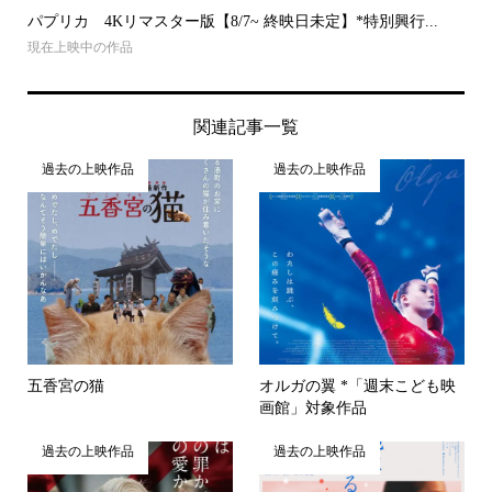
パプリカ 4Kリマスター版【8/7~ 終映日未定】*特別興行...
現在上映中の作品
関連記事一覧
過去の上映作品
過去の上映作品
五香宮の猫
オルガの翼 *「週末こども映
画館」対象作品
過去の上映作品
過去の上映作品