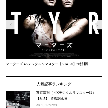


..
マーターズ 4Kデジタルリマスター【8/14~20】*特別興...
PE
人気記事ランキング
東京裁判（４Kデジタルリマスター版）
1
【8/15】*終戦記念日...
1,017 views