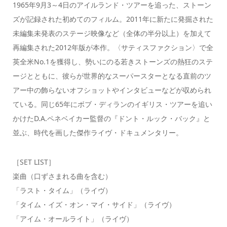
1965年9月3～4日のアイルランド・ツアーを追った、ストーン
ズが記録された初めてのフィルム。2011年に新たに発掘された
未編集未発表のステージ映像など（全体の半分以上）を加えて
再編集された2012年版が本作。〈サティスファクション〉で全
英全米No.1を獲得し、勢いにのる若きストーンズの熱狂のステ
ージとともに、彼らが世界的なスーパースターとなる直前のツ
アー中の飾らないオフショットやインタビューなどが収められ
ている。同じ65年にボブ・ディランのイギリス・ツアーを追い
かけたD.A.ペネベイカー監督の『ドント・ルック・バック』と
並ぶ、時代を画した傑作ライヴ・ドキュメンタリー。
［SET LIST］
楽曲（口ずさまれる曲を含む）
「ラスト・タイム」（ライヴ）
「タイム・イズ・オン・マイ・サイド」（ライヴ）
「アイム・オールライト」（ライヴ）