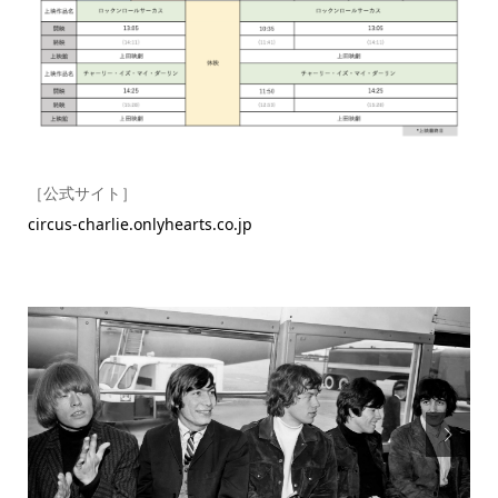
［公式サイト］
circus-charlie.onlyhearts.co.jp
