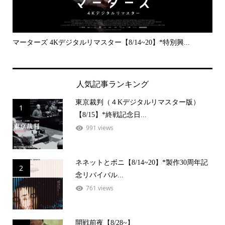
..
マーターズ 4Kデジタルリマスター【8/14~20】*特別興...
PE
人気記事ランキング
東京裁判（４Kデジタルリマスター版）
1
【8/15】*終戦記念日...
991 views
ネネットとボニ【8/14~20】*製作30周年記
2
念リバイバル...
761 views
開戦前夜【8/28~】