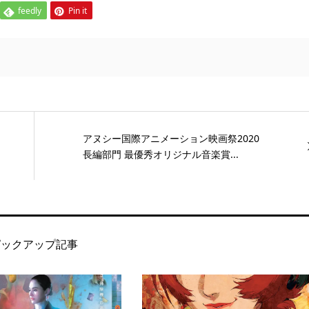
feedly
Pin it
アヌシー国際アニメーション映画祭2020
長編部門 最優秀オリジナル音楽賞...
ピックアップ記事