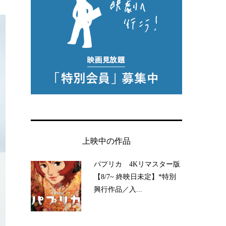
上映中の作品
パプリカ 4Kリマスター版
【8/7~ 終映日未定】*特別
興行作品／入...