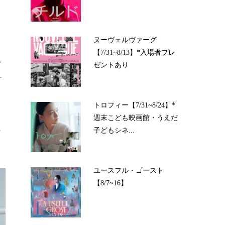
ヌーヴェルヴァーグ
【7/31~8/13】*入場者プレ
ー
ゼントあり
片
トロフィー【7/31~8/24】*
週末こども映画館・うえだ
し
子どもシネ...
ユースフル・ゴースト
【8/7~16】