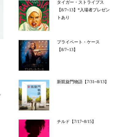
タイガー・ストライプス
【8/7~13】*入場者プレゼン
トあり
プライベート・ケース
【8/7~13】
新凱旋門物語【7/31~8/13】
ブ
チルド【7/17~8/15】