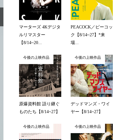
マーターズ 4Kデジタ
PEACOCK／ピーコッ
ルリマスター
ク【8/14~27】*来
【8/14~20...
場...
今後の上映作品
今後の上映作品
原爆資料館 語り継ぐ
デッドマンズ・ワイ
ものたち【8/14~27】
ヤー【8/14~27】
今後の上映作品
今後の上映作品