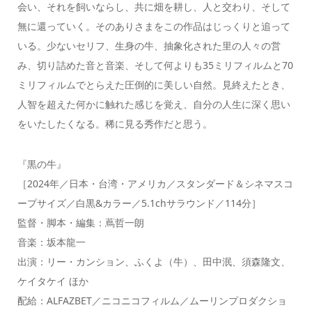
会い、それを飼いならし、共に畑を耕し、人と交わり、そして
無に還っていく。そのありさまをこの作品はじっくりと追って
いる。少ないセリフ、生身の牛、抽象化された里の人々の営
み、切り詰めた音と音楽、そして何よりも35ミリフィルムと70
ミリフィルムでとらえた圧倒的に美しい自然。見終えたとき、
人智を超えた何かに触れた感じを覚え、自分の人生に深く思い
をいたしたくなる。稀に見る秀作だと思う。
『黒の牛』
［2024年／日本・台湾・アメリカ／スタンダード＆シネマスコ
ープサイズ／白黒&カラー／5.1chサラウンド／114分］
監督・脚本・編集：蔦哲一朗
音楽：坂本龍一
出演：リー・カンション、ふくよ（牛）、田中泯、須森隆文、
ケイタケイ ほか
配給：ALFAZBET／ニコニコフィルム／ムーリンプロダクショ