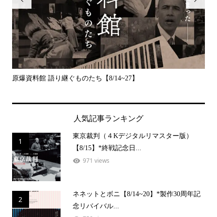
原爆資料館 語り継ぐものたち【8/14~27】
デッ
人気記事ランキング
東京裁判（４Kデジタルリマスター版）
1
【8/15】*終戦記念日...
971 views
ネネットとボニ【8/14~20】*製作30周年記
2
念リバイバル...