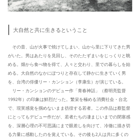
大自然と共に生きるということ
その昔、山が火事で焼けてしまい、山から里に下りてきた男
がいた。男はあたりを見回し、そのたたずまいをじっくりと眺
める。畑から食べ物を得て、人々と交わり、里での暮らしを始
める。大自然のなかにぽつりと存在して静かに生きていく男
を、台湾の俳優リー・カンション（李康生）が演じている。
リー・カンションのデビュー作「青春神話」（蔡明亮監督
1992年）の印象は鮮烈だった。繁栄を極める消費社会・台北
で、現実感覚を掴めないまま彷徨する若者。この作品は蔡監督
にとってもデビュー作だが、若者たちの凄まじいまでの閉塞感
を、深層心理の不可思議にまで眼差しを向けて、冷徹に描き切
る力量に感動したのを覚えている。その後も2人は共に多くの