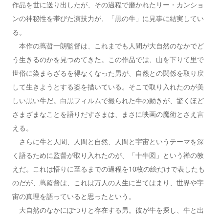
作品を世に送り出したが、その過程で磨かれたリー・カンショ
ンの神秘性を帯びた演技力が、「黒の牛」に見事に結実してい
る。
本作の蔦哲一朗監督は、これまでも人間が大自然のなかでど
う生きるのかを見つめてきた。この作品では、山を下りて里で
世俗に染まらざるを得なくなった男が、自然との関係を取り戻
して生きようとする姿を描いている。そこで取り入れたのが美
しい黒い牛だ。白黒フィルムで撮られた牛の動きが、驚くほど
さまざまなことを語りだすさまは、まさに映画の魔術とさえ言
える。
さらに牛と人間、人間と自然、人間と宇宙というテーマを深
く語るために監督が取り入れたのが、「十牛図」という禅の教
えだ。これは悟りに至るまでの過程を10枚の絵だけで表したも
のだが、蔦監督は、これは万人の人生に当てはまり、世界や宇
宙の真理を語っていると思ったという。
大自然のなかにぽつりと存在する男。彼が牛を探し、牛と出