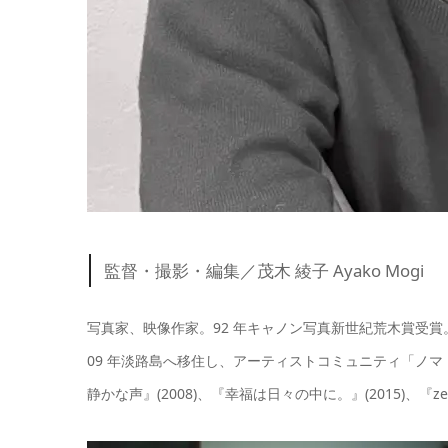
監督・撮影・編集／茂木 綾子 Ayako Mogi
写真家、映像作家。92 年キャノン写真新世紀荒木賞受賞
09 年淡路島へ移住し、アーティストコミュニティ「ノマド村」
静かな声』(2008)、『幸福は日々の中に。』(2015)、『zen fo