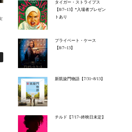
タイガー・ストライプス
【8/7~13】*入場者プレゼン
トあり
実
プライベート・ケース
【8/7~13】
新凱旋門物語【7/31~8/13】
チルド【7/17~終映日未定】