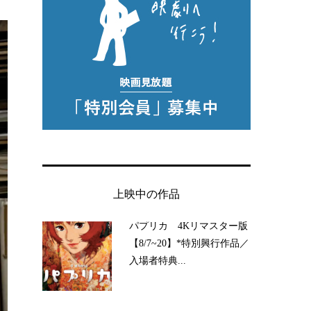
上映中の作品
パプリカ 4Kリマスター版
【8/7~20】*特別興行作品／
入場者特典...