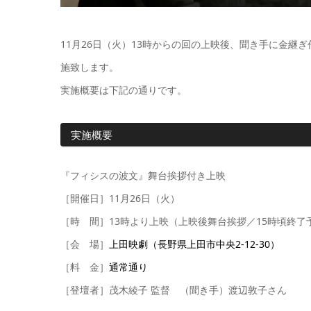
11月26日（火）13時からの回の上映後、聞き手に金
施致します。
実施概要は下記の通りです。
実施概要
『フィシスの波文』舞台挨拶付き上映
［開催日］11月26日（火）
［時 間］13時より上映（上映後舞台挨拶／15時頃終了
［会 場］
上田映劇（長野県上田市中央2-12-30）
［料 金］
通常通り
［登壇者］茂木綾子 監督 （聞き手）渡辺敦子さん