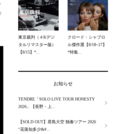
ち
を
東京裁判（４Kデジ
クロード・シャブロ
タルリマスター版）
ル傑作選【8/18~27】
【8/15】*...
*特集...
お知らせ
TENDRE「SOLO LIVE TOUR HONESTY
2026」【長野・上...
【SOLD OUT】君島大空 独奏ツアー 2026
“花落知多少&#...