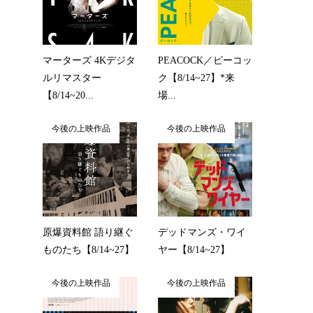
マーターズ 4Kデジタ
PEACOCK／ピーコッ
ルリマスター
ク【8/14~27】*来
【8/14~20...
場...
今後の上映作品
今後の上映作品
。
原爆資料館 語り継ぐ
デッドマンズ・ワイ
ものたち【8/14~27】
ヤー【8/14~27】
今後の上映作品
今後の上映作品