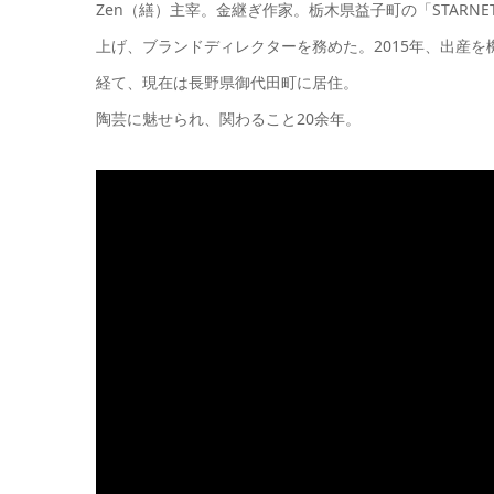
Zen（繕）主宰。金継ぎ作家。栃木県益子町の「STAR
上げ、ブランドディレクターを務めた。2015年、出産
経て、現在は長野県御代田町に居住。
陶芸に魅せられ、関わること20余年。