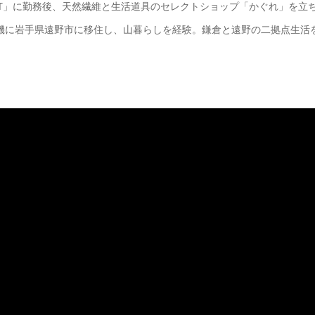
NET」に勤務後、天然繊維と生活道具のセレクトショップ「かぐれ」を立
を機に岩手県遠野市に移住し、山暮らしを経験。鎌倉と遠野の二拠点生活