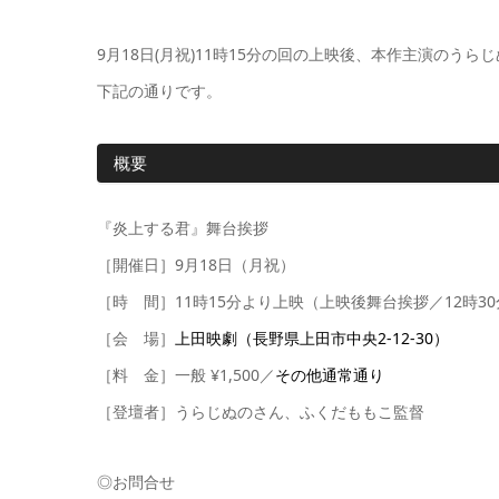
9月18日(月祝)11時15分の回の上映後、本作主演の
下記の通りです。
概要
『炎上する君』舞台挨拶
［開催日］9月18日（月祝）
［時 間］11時15分より上映（上映後舞台挨拶／12時3
［会 場］
上田映劇（長野県上田市中央2-12-30）
［料 金］一般 ¥1,500／
その他通常通り
［登壇者］うらじぬのさん、ふくだももこ監督
◎お問合せ