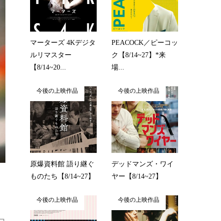
マーターズ 4Kデジタ
PEACOCK／ピーコッ
ルリマスター
ク【8/14~27】*来
【8/14~20...
場...
今後の上映作品
今後の上映作品
原爆資料館 語り継ぐ
デッドマンズ・ワイ
ものたち【8/14~27】
ヤー【8/14~27】
今後の上映作品
今後の上映作品
コ