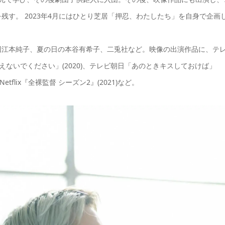
す。 2023年4月にはひとり芝居「押忍、わたしたち」を自身で企画
団江本純子、夏の日の本谷有希子、二兎社など。映像の出演作品に、テ
唱えないでください」(2020)、テレビ朝日「あのときキスしておけば」
tflix『全裸監督 シーズン2』(2021)など。