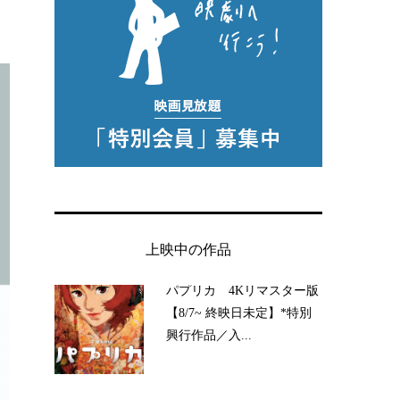
上映中の作品
パプリカ 4Kリマスター版
【8/7~ 終映日未定】*特別
興行作品／入...