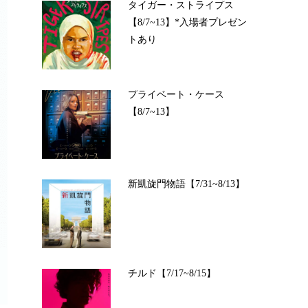
タイガー・ストライプス
【8/7~13】*入場者プレゼン
トあり
プライベート・ケース
【8/7~13】
新凱旋門物語【7/31~8/13】
チルド【7/17~8/15】