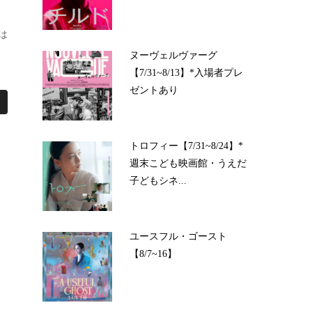
は
ヌーヴェルヴァーグ
【7/31~8/13】*入場者プレ
ゼントあり
トロフィー【7/31~8/24】*
週末こども映画館・うえだ
子どもシネ...
ユースフル・ゴースト
【8/7~16】