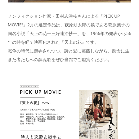
ノンフィクション作家・田村志津枝さんによる「PICK UP
MOVIE!」2月の選定作品は、萩原朔太郎の娘である萩原葉子の
同名小説「天上の花―三好達治抄―」を、1966年の発表から56
年の時を経て映画化された『天上の花』です。
戦争の時代に翻弄されつつ、詩と愛に葛藤しながら、懸命に生
きた者たちへの鎮魂歌をぜひ当館でご鑑賞ください。