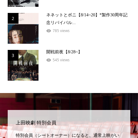
ネネットとボニ【8/14~20】*製作30周年記
2
念リバイバル...
785 views
開戦前夜【8/28~】
3
545 views
上田映劇 特別会員
特別会員（シートオーナー）になると、通常上映がい