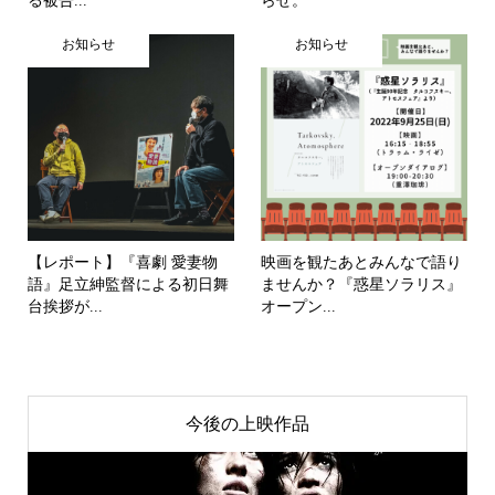
る被告...
らせ。
お知らせ
お知らせ
【レポート】『喜劇 愛妻物
映画を観たあとみんなで語り
語』足立紳監督による初日舞
ませんか？『惑星ソラリス』
台挨拶が...
オープン...
今後の上映作品