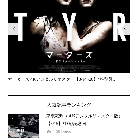


..
マーターズ 4Kデジタルリマスター【8/14~20】*特別興...
PE
人気記事ランキング
東京裁判（４Kデジタルリマスター版）
1
【8/15】*終戦記念日...
1,051 views