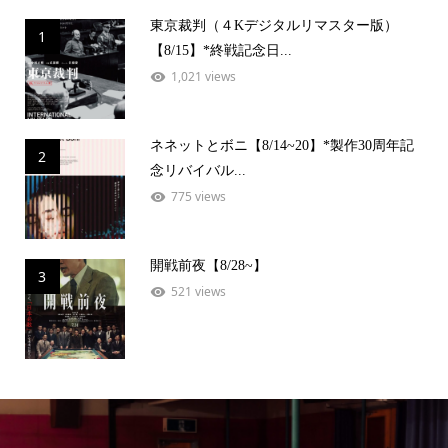
東京裁判（４Kデジタルリマスター版）
1
【8/15】*終戦記念日...
1,021 views
ネネットとボニ【8/14~20】*製作30周年記
2
念リバイバル...
775 views
開戦前夜【8/28~】
3
521 views