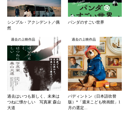
シンプル・アクシデント／偶
パンダのすごい世界
然
過去の上映作品
過去の上映作品
過去はいつも新しく、未来は
パディントン（日本語吹替
つねに懐かしい 写真家 森山
版）*「週末こども映画館」1
大道
月の選定...