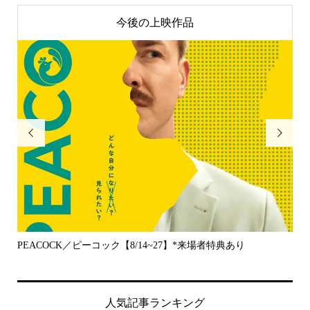
今後の上映作品


り
原爆資料館 語り継ぐものたち【8/14~27】
人気記事ランキング