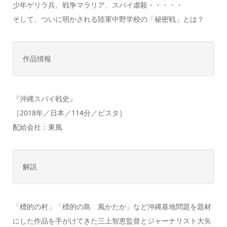
少年ゲリラ兵、戦争マラリア、スパイ虐殺・・・・・
そして、ついに明かされる陸軍中野学校の「秘密戦」とは？
作品情報
『沖縄スパイ戦史』
［2018年／日本／114分／ビスタ］
配給会社：東風
解説
「標的の村」「標的の島 風かたか」など沖縄基地問題を題材
にした作品を手がけてきた三上智恵監督とジャーナリスト大矢