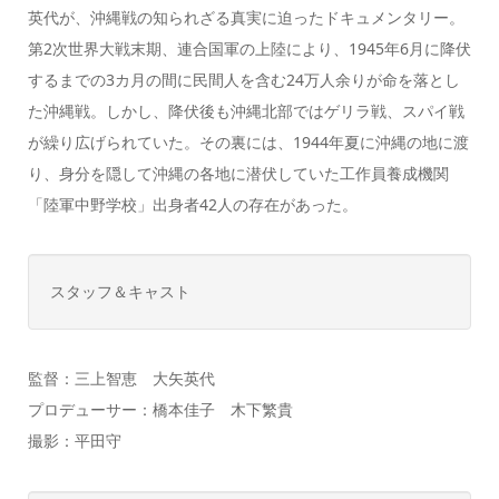
英代が、沖縄戦の知られざる真実に迫ったドキュメンタリー。
第2次世界大戦末期、連合国軍の上陸により、1945年6月に降伏
するまでの3カ月の間に民間人を含む24万人余りが命を落とし
た沖縄戦。しかし、降伏後も沖縄北部ではゲリラ戦、スパイ戦
が繰り広げられていた。その裏には、1944年夏に沖縄の地に渡
り、身分を隠して沖縄の各地に潜伏していた工作員養成機関
「陸軍中野学校」出身者42人の存在があった。
スタッフ＆キャスト
監督：三上智恵 大矢英代
プロデューサー：橋本佳子 木下繁貴
撮影：平田守