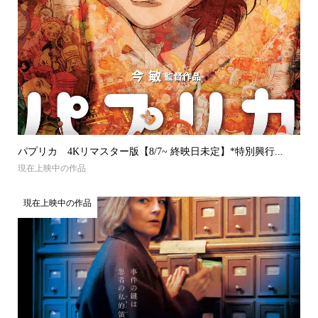
パプリカ 4Kリマスター版【8/7~ 終映日未定】*特別興行...
現在上映中の作品
現在上映中の作品