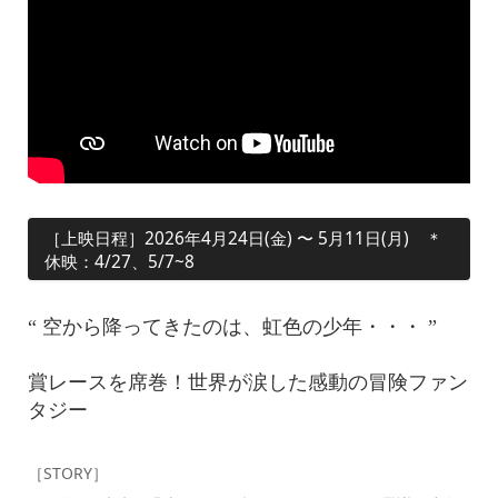
［上映日程］2026年4月24日(金) 〜 5月11日(月) ＊
休映：4/27、5/7~8
“ 空から降ってきたのは、虹色の少年・・・ ”
賞レースを席巻！世界が涙した感動の冒険ファン
タジー
［STORY］