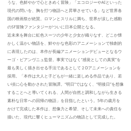
うな、色鮮やかで心ときめく冒険」「エコロジーやAIといった
現代の問いを、胸を打つ物語へと昇華させている」など世界各
国の映画祭が絶賛。ロマンとスリルに満ち、世界が涙した感動
のSF冒険ファンタジーがついに日本公開となる。
近未来を舞台に虹色スーツの少年と少女が織りなす、どこか懐
かしく温かい物語を、鮮やかな色彩のアニメーションで独創的
に表現したのは、本作が長編アニメーションデビューとなるウ
ーゴ・ビアンヴニュ監督。事実ではなく“感覚としての真実”を
最も美しく描き出せる手法であるとして２Dアニメーションを
採用。「本作は大人と子どもが一緒に楽しめる作品であり、若
い頃に心を動かされた冒険譚。“明日”ではなく、“明後日”を想像
することへと導いてくれる、人間が自然と調和しながら生きる
素朴な日常への回帰の物語」を目指したという。5年の歳月を
かけて完成した本作は、想像力と希望、そして未来への責任を
描いた、現代に響くヒューマニズムの物語として完成した。