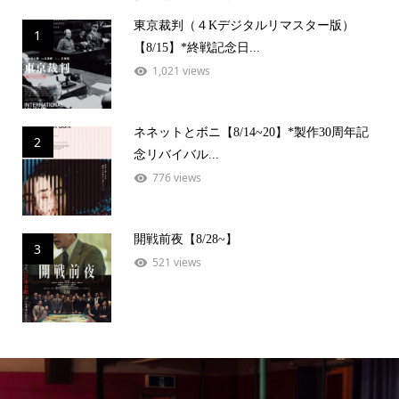
東京裁判（４Kデジタルリマスター版）
1
【8/15】*終戦記念日...
1,021 views
ネネットとボニ【8/14~20】*製作30周年記
2
念リバイバル...
776 views
開戦前夜【8/28~】
3
521 views