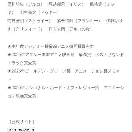
黒川想矢（アルコ） 堀越麗禾（イリス） 梶裕貴（ミッ
キ） 山里亮太（ドゥギー）
前野智昭（ストゥイー） 落合福嗣（フランキー） 伊駒ゆり
え（クリフォード） 日向未南（アルコの母）
★本年度アカデミー賞長編アニメ映画賞最有力
★2025年アヌシー国際アニメ映画祭 最高賞、ベストサウンド
トラック賞受賞
★2026年ゴールデン・グローブ賞 アニメーション賞ノミネー
ト
★2025年ナショナル・ボード・オブ・レヴュー賞 アニメーシ
ョン映画賞受賞
［公式サイト］
arco-movie.jp