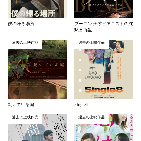
僕の帰る場所
ブーニン 天才ピアニストの沈
黙と再生
過去の上映作品
過去の上映作品
動いている庭
Single8
過去の上映作品
過去の上映作品