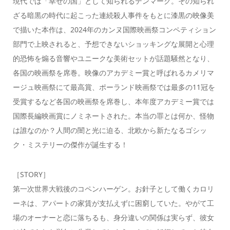
現代では「幸せの国」として知られるデンマーク。その知られ
ざる暗黒の時代に起こった連続殺人事件をもとに漆黒の映像美
で描いた本作は、2024年のカンヌ国際映画祭コンペティション
部門で上映されると、予想できないショッキングな展開と心理
的恐怖を煽る音響やユニークな美術セットが話題騒然となり、
各国の映画祭を席巻。映像のアカデミー賞と呼ばれるカメリマ
ージュ映画祭にて最高賞、ポーランド映画祭では最多の11冠を
受賞するなど各国の映画祭を席巻し、本年度アカデミー賞では
国際長編映画賞にノミネートされた。本当の罪とは何か、怪物
は誰なのか？人間の闇と光に迫る、北欧から新たなるゴシッ
ク・ミステリーの傑作が誕生する！
［STORY］
第一次世界大戦後のコペンハーゲン。お針子として働くカロリ
ーネは、アパートの家賃が支払えずに困窮していた。やがて工
場のオーナーと恋に落ちるも、身分違いの関係は実らず、彼女