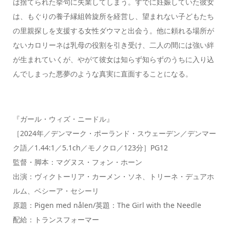
は捨てられた挙句に失業してしまう。すでに妊娠していた彼女
は、もぐりの養子縁組斡旋所を経営し、望まれない子どもたち
の里親探しを支援する女性ダウマと出会う。他に頼れる場所が
ないカロリーネは乳母の役割を引き受け、二人の間には強い絆
が生まれていくが、やがて彼女は知らず知らずのうちに入り込
んでしまった悪夢のような真実に直面することになる。
『ガール・ウィズ・ニードル』
［2024年／デンマーク・ポーランド・スウェーデン／デンマー
ク語／1.44:1／5.1ch／モノクロ／123分］PG12
監督・脚本：マグヌス・フォン・ホーン
出演：ヴィクトーリア・カーメン・ソネ、トリーネ・デュアホ
ルム、ベシーア・セシーリ
原題：Pigen med nålen/英題：The Girl with the Needle
配給：トランスフォーマー