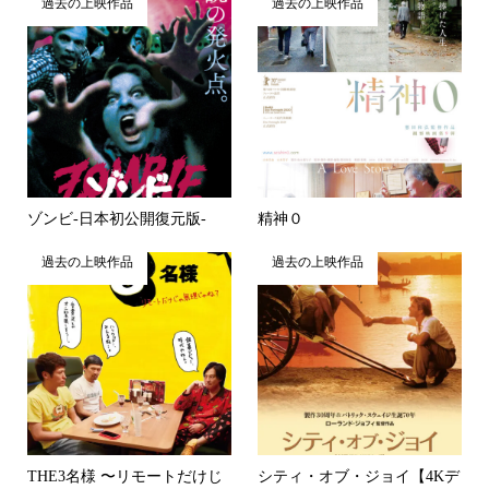
過去の上映作品
過去の上映作品
ゾンビ-日本初公開復元版-
精神０
過去の上映作品
過去の上映作品
THE3名様 〜リモートだけじ
シティ・オブ・ジョイ【4Kデ