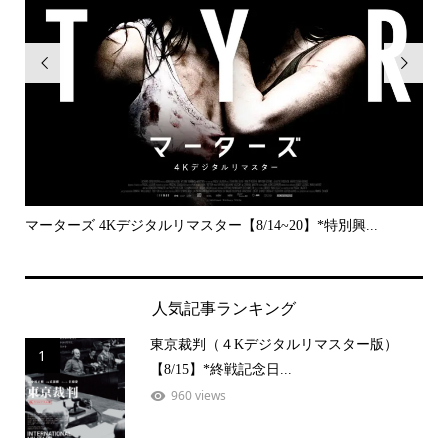


..
マーターズ 4Kデジタルリマスター【8/14~20】*特別興...
PE
人気記事ランキング
東京裁判（４Kデジタルリマスター版）
1
【8/15】*終戦記念日...
960 views