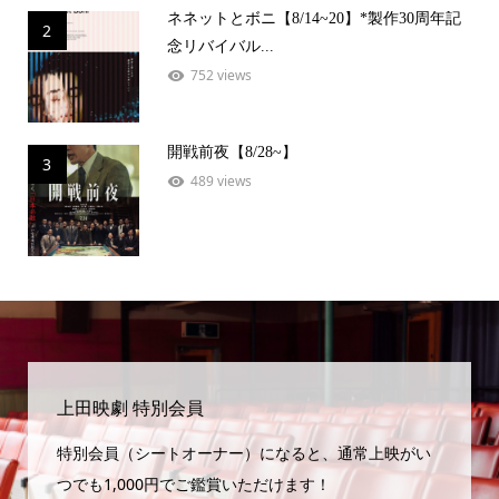
ネネットとボニ【8/14~20】*製作30周年記
2
念リバイバル...
752 views
開戦前夜【8/28~】
3
489 views
上田映劇 特別会員
特別会員（シートオーナー）になると、通常上映がい
つでも1,000円でご鑑賞いただけます！