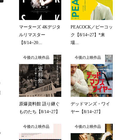
マーターズ 4Kデジタ
PEACOCK／ピーコッ
ルリマスター
ク【8/14~27】*来
【8/14~20...
場...
今後の上映作品
今後の上映作品
』
超
原爆資料館 語り継ぐ
デッドマンズ・ワイ
ものたち【8/14~27】
ヤー【8/14~27】
今後の上映作品
今後の上映作品
つ