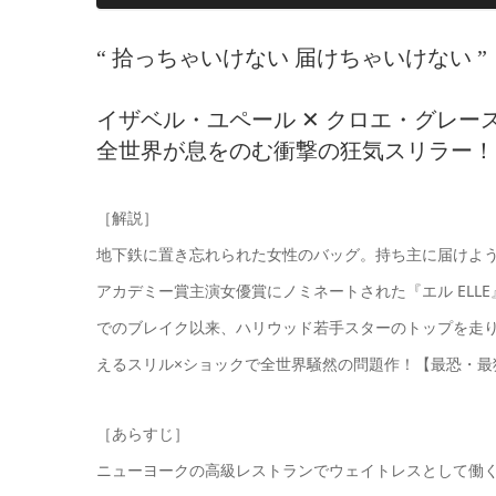
“ 拾っちゃいけない 届けちゃいけない ”
イザベル・ユペール ✕ クロエ・グレー
全世界が息をのむ衝撃の狂気スリラー！
［解説］
地下鉄に置き忘れられた女性のバッグ。持ち主に届けよう
アカデミー賞主演女優賞にノミネートされた『エル EL
でのブレイク以来、ハリウッド若手スターのトップを走
えるスリル×ショックで全世界騒然の問題作！【最恐・
［あらすじ］
ニューヨークの高級レストランでウェイトレスとして働