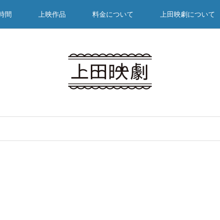
時間
上映作品
料金について
上田映劇について