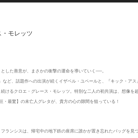
ス・モレッツ
とした善意が、まさかの衝撃の運命を導いていく──。
LE』など、話題作への出演が続くイザベル・ユペールと、『キック・アス
り続けるクロエ・グレース・モレッツ。特別な二人の初共演は、想像を
最狂・最驚】の未亡人グレタが、貴方の心の隙間を狙っている！
くフランシスは、帰宅中の地下鉄の座席に誰かが置き忘れたバッグを見