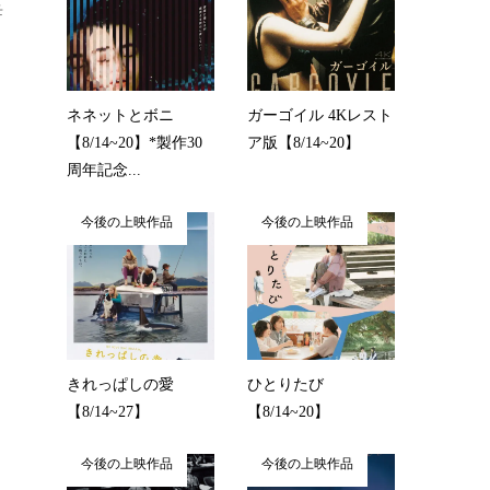
母
と
ネネットとボニ
ガーゴイル 4Kレスト
【8/14~20】*製作30
ア版【8/14~20】
周年記念...
今後の上映作品
今後の上映作品
きれっぱしの愛
ひとりたび
【8/14~27】
【8/14~20】
今後の上映作品
今後の上映作品