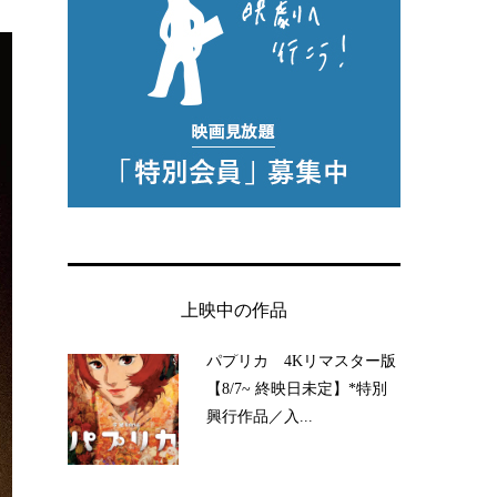
上映中の作品
パプリカ 4Kリマスター版
【8/7~ 終映日未定】*特別
興行作品／入...