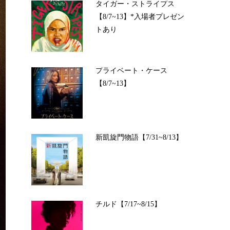
タイガー・ストライプス
【8/7~13】*入場者プレゼン
トあり
プライベート・ケース
【8/7~13】
新凱旋門物語【7/31~8/13】
チルド【7/17~8/15】