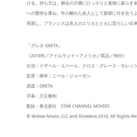
ける。持ち主は、都会の片隅にひっそりと孤独に暮らす
への愛情を重ね、年の離れた友人として親密に付き合う
発展し、フランシスは友人のエリカとともに恐ろしい出
『グレタ GRETA』
［2018年／アイルランド＝アメリカ／英語／98分］
出演：イザベル・ユペール、クロエ・グレース・モレッ
監督・脚本：ニール・ジョーダン
原題：GRETA
字幕：川又勝利
配給：東北新社 STAR CHANNEL MOVIES
© Widow Movie, LLC and Showbox 2018. All Rights Re