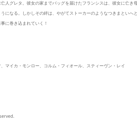
未亡人グレタ。彼女の家までバッグを届けたフランシスは、彼女に亡き
ようになる。しかしその絆は、やがてストーカーのようなつきまといへ
来事に巻き込まれていく！
ツ、マイカ・モンロー、コルム・フィオール、スティーヴン・レイ
served.