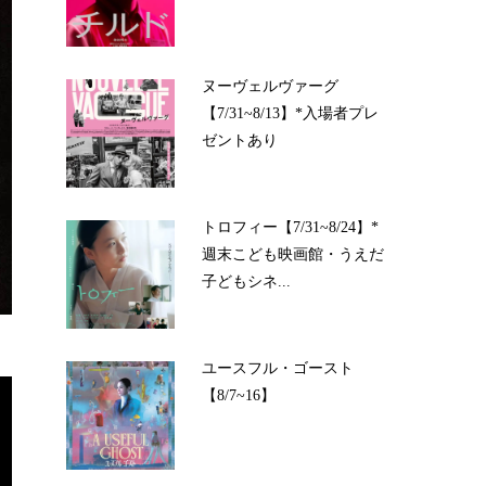
ヌーヴェルヴァーグ
【7/31~8/13】*入場者プレ
ゼントあり
トロフィー【7/31~8/24】*
週末こども映画館・うえだ
子どもシネ...
ユースフル・ゴースト
【8/7~16】