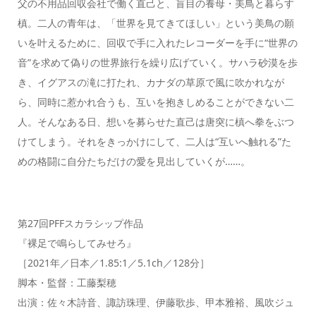
父の不用品回収会社で働く直己と、盲目の養母・美鳥と暮らす
槙。二人の青年は、「世界を見てきてほしい」という美鳥の願
いを叶えるために、回収で手に入れたレコーダーを手に“世界の
音”を求めて偽りの世界旅行を繰り広げていく。サハラ砂漠を歩
き、イグアスの滝に打たれ、カナダの草原で風に吹かれなが
ら、同時に惹かれ合うも、互いを抱きしめることができない二
人。そんなある日、想いを募らせた直己は唐突に槙へ拳をぶつ
けてしまう。それをきっかけにして、二人は“互いへ触れる”た
めの格闘に自分たちだけの愛を見出していくが……。
第27回PFFスカラシップ作品
『裸足で鳴らしてみせろ』
［2021年／日本／1.85:1／5.1ch／128分］
脚本・監督：工藤梨穂
出演：佐々木詩音、諏訪珠理、伊藤歌歩、甲本雅裕、風吹ジュ