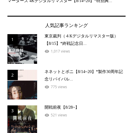
..
マーターズ 4Kデジタルリマスター【8/14~20】*特別興...
PE
人気記事ランキング
東京裁判（４Kデジタルリマスター版）
1
【8/15】*終戦記念日...
1,017 views
ネネットとボニ【8/14~20】*製作30周年記
2
念リバイバル...
775 views
開戦前夜【8/28~】
3
521 views