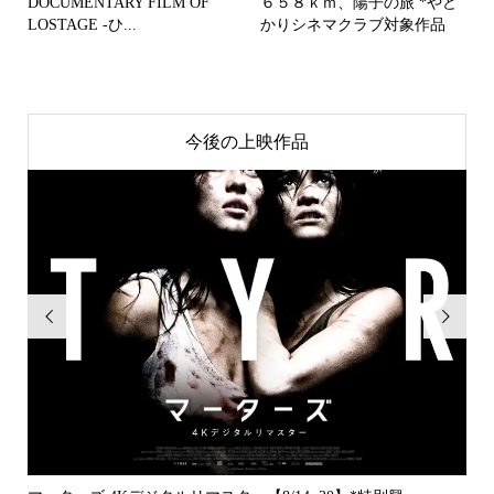
DOCUMENTARY FILM OF
６５８ｋｍ、陽子の旅 *やど
LOSTAGE -ひ...
かりシネマクラブ対象作品
今後の上映作品

