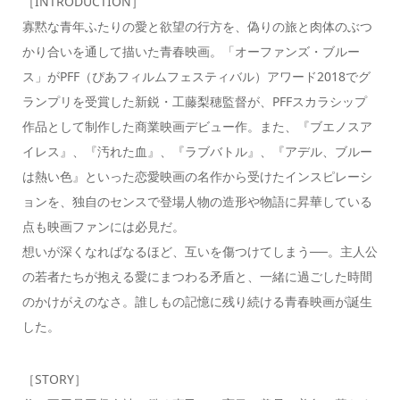
［INTRODUCTION］
寡黙な青年ふたりの愛と欲望の行方を、偽りの旅と肉体のぶつ
かり合いを通して描いた青春映画。「オーファンズ・ブルー
ス」がPFF（ぴあフィルムフェスティバル）アワード2018でグ
ランプリを受賞した新鋭・工藤梨穂監督が、PFFスカラシップ
作品として制作した商業映画デビュー作。また、『ブエノスア
イレス』、『汚れた血』、『ラブバトル』、『アデル、ブルー
は熱い色』といった恋愛映画の名作から受けたインスピレーシ
ョンを、独自のセンスで登場人物の造形や物語に昇華している
点も映画ファンには必見だ。
想いが深くなればなるほど、互いを傷つけてしまう──。主人公
の若者たちが抱える愛にまつわる矛盾と、一緒に過ごした時間
のかけがえのなさ。誰しもの記憶に残り続ける青春映画が誕生
した。
［STORY］