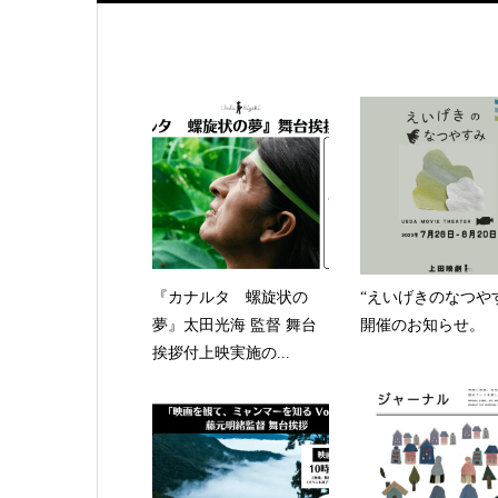
『カナルタ 螺旋状の
“えいげきのなつや
夢』太田光海 監督 舞台
開催のお知らせ。
挨拶付上映実施の...