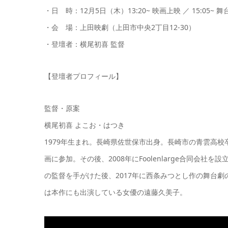
・日 時：12月5日（木）13:20~ 映画上映 ／ 15:05~ 
・会 場：上田映劇（上田市中央2丁目12-30）
・登壇者：横尾初喜 監督
【登壇者プロフィール】
監督・原案
横尾初喜 よこお・はつき
1979年生まれ。長崎県佐世保市出身。長崎市の青雲高
画に参加。その後、2008年にFoolenlarge合同会
の監督を手がけた後、2017年に西条みつとし作の舞台
は本作にも出演している女優の遠藤久美子。