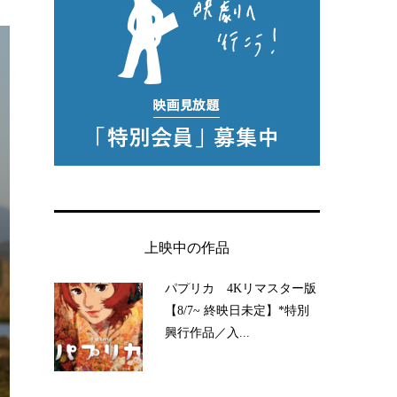
上映中の作品
パプリカ 4Kリマスター版
【8/7~ 終映日未定】*特別
興行作品／入...