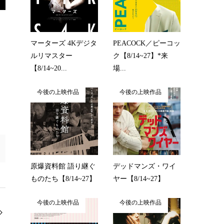
マーターズ 4Kデジタ
PEACOCK／ピーコッ
ルリマスター
ク【8/14~27】*来
【8/14~20...
場...
今後の上映作品
今後の上映作品
原爆資料館 語り継ぐ
デッドマンズ・ワイ
ものたち【8/14~27】
ヤー【8/14~27】
今後の上映作品
今後の上映作品