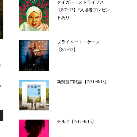
タイガー・ストライプス
【8/7~13】*入場者プレゼン
トあり
プライベート・ケース
【8/7~13】
作
ト
新凱旋門物語【7/31~8/13】
の
チルド【7/17~8/15】