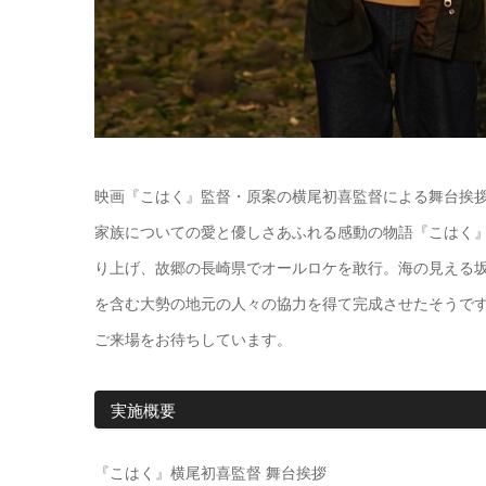
映画『こはく』監督・原案の横尾初喜監督による舞台挨
家族についての愛と優しさあふれる感動の物語『こはく
り上げ、故郷の長崎県でオールロケを敢行。海の見える
を含む大勢の地元の人々の協力を得て完成させたそうで
ご来場をお待ちしています。
実施概要
『こはく』横尾初喜監督 舞台挨拶