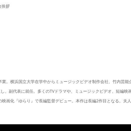
舞台挨拶
校卒業。横浜国立大学在学中からミュージックビデオ制作会社、竹内芸能
社を設立し、副代表に就任。多くのTVドラマや、ミュージックビデオ、短編映
劇の映画化『ゆらり』で長編監督デビュー。本作は長編2作目となる。夫