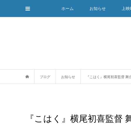
ホーム
お知らせ
上映
ブログ
お知らせ
『こはく』横尾初喜監督 舞
『こはく』横尾初喜監督 