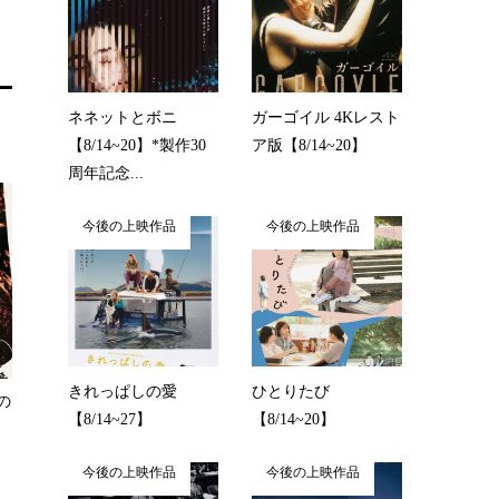
ネネットとボニ
ガーゴイル 4Kレスト
【8/14~20】*製作30
ア版【8/14~20】
周年記念...
今後の上映作品
今後の上映作品
きれっぱしの愛
ひとりたび
の
【8/14~27】
【8/14~20】
今後の上映作品
今後の上映作品