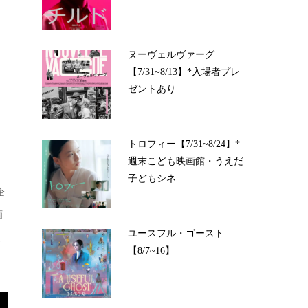
ヌーヴェルヴァーグ
【7/31~8/13】*入場者プレ
ゼントあり
トロフィー【7/31~8/24】*
週末こども映画館・うえだ
子どもシネ...
企
画
ユースフル・ゴースト
人
【8/7~16】