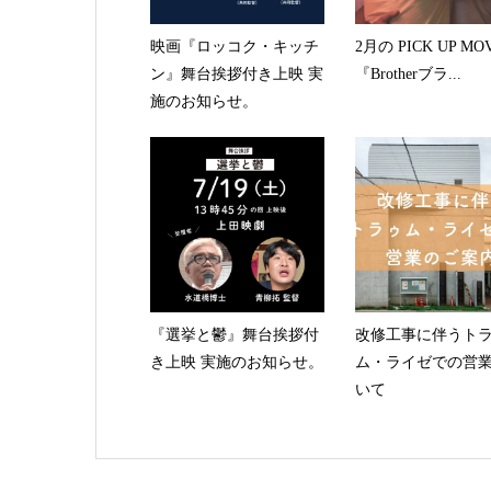
映画『ロッコク・キッチ
2月の PICK UP MOV
ン』舞台挨拶付き上映 実
『Brotherブラ...
施のお知らせ。
『選挙と鬱』舞台挨拶付
改修工事に伴うト
き上映 実施のお知らせ。
ム・ライゼでの営
いて