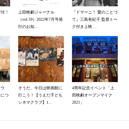
IE !
上田映劇ジャーナル
『ドマーニ！ 愛のことづ
（vol.59）2022年7月号発
て』三島有紀子 監督トー
行のお知...
ク付き上映 ...
ラウ
そうだ、今日は映画館に
4周年記念イベント「上
業につ
行こう！【うえだ子ども
田映劇オープンマイク
シネマクラブ】1...
2021」