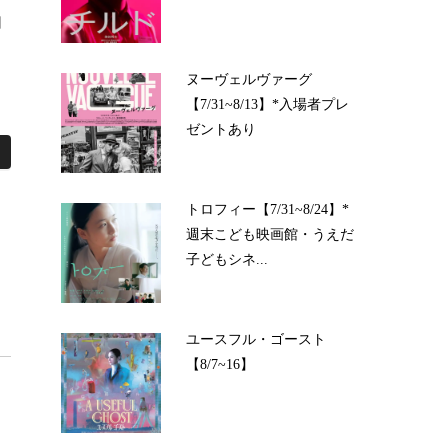
日
ヌーヴェルヴァーグ
【7/31~8/13】*入場者プレ
ゼントあり
トロフィー【7/31~8/24】*
週末こども映画館・うえだ
子どもシネ...
ユースフル・ゴースト
【8/7~16】