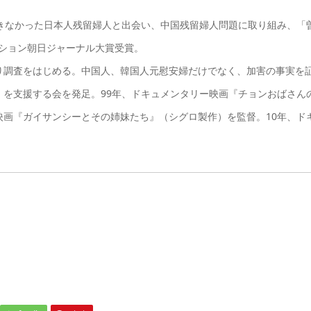
できなかった日本人残留婦人と出会い、中国残留婦人問題に取り組み、「
ション朝日ジャーナル大賞受賞。
り調査をはじめる。中国人、韓国人元慰安婦だけでなく、加害の事実を
」を支援する会を発足。99年、ドキュメンタリー映画『チョンおばさん
映画『ガイサンシーとその姉妹たち』（シグロ製作）を監督。10年、ド