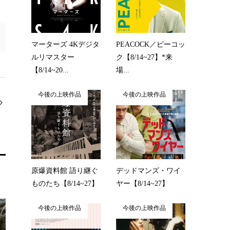
マーターズ 4Kデジタ
PEACOCK／ピーコッ
ルリマスター
ク【8/14~27】*来
【8/14~20...
場...
今後の上映作品
今後の上映作品
原爆資料館 語り継ぐ
デッドマンズ・ワイ
ものたち【8/14~27】
ヤー【8/14~27】
今後の上映作品
今後の上映作品