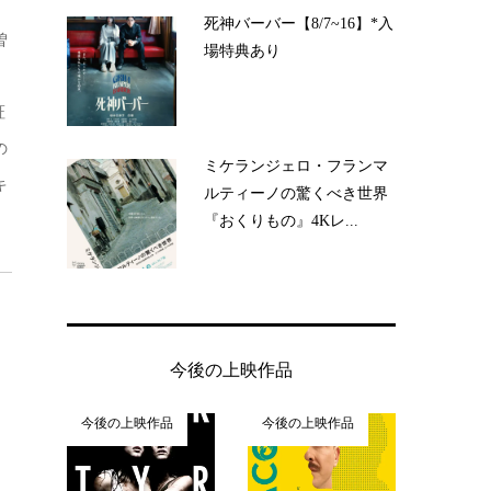
死神バーバー【8/7~16】*入
曽
場特典あり
証
の
ミケランジェロ・フランマ
キ
ルティーノの驚くべき世界
『おくりもの』4Kレ...
今後の上映作品
今後の上映作品
今後の上映作品