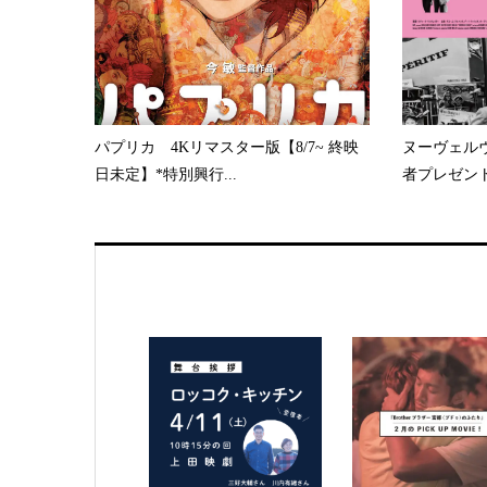
パプリカ 4Kリマスター版【8/7~ 終映
ヌーヴェルヴァ
日未定】*特別興行...
者プレゼントあ