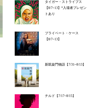
タイガー・ストライプス
【8/7~13】*入場者プレゼン
トあり
プライベート・ケース
【8/7~13】
新凱旋門物語【7/31~8/13】
チルド【7/17~8/15】