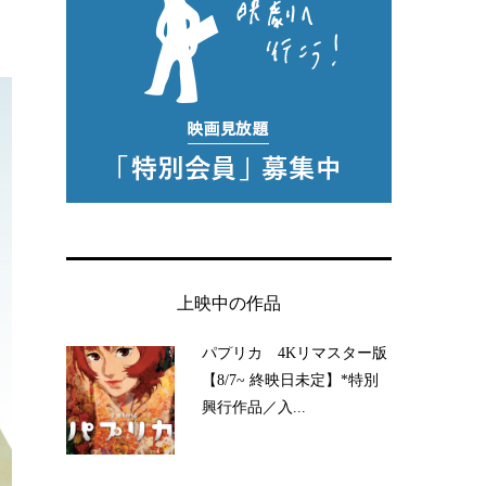
上映中の作品
パプリカ 4Kリマスター版
【8/7~ 終映日未定】*特別
興行作品／入...