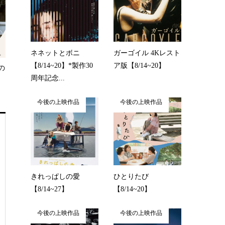
ネネットとボニ
ガーゴイル 4Kレスト
【8/14~20】*製作30
ア版【8/14~20】
の
周年記念...
今後の上映作品
今後の上映作品
きれっぱしの愛
ひとりたび
【8/14~27】
【8/14~20】
今後の上映作品
今後の上映作品