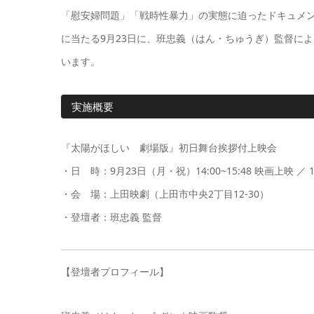
「慰安婦問題」「戦時性暴力」の実態に迫ったドキュメ
に当たる9月23日に、班忠義（はん・ちゅうぎ）監督に
います。
実施概要
『太陽がほしい 劇場版』初日舞台挨拶付上映会
・日 時：9月23日（月・祝）14:00~15:48 映画上映 ／ 15
・会 場：上田映劇（上田市中央2丁目12-30）
・登壇者：班忠義 監督
【登壇者プロフィール】