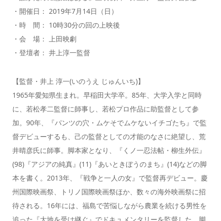
・開催日： 2019年7月14日（日）
・時 間： 10時30分の回の上映後
・会 場： 上田映劇
・登壇者： 井上淳一監督
【監督・井上 淳一(いのうえ じゅんいち)】
1965年愛知県生まれ。早稲田大学卒。85年、大学入学と同時
に、若松孝二監督に師事し、若松プロ作品に助監督として参
加。90年、『パンツの穴・ムケそでムケないイチゴたち』で監
督デビューするも、己の監督としての才能のなさに絶望し、荒
井晴彦氏に師事。脚本家となり、『くノ一忍法帖・柳生外伝』
(98)『アジアの純真』(11)『あいときぼうのまち』(14)などの脚
本を書く。2013年、『戦争と一人の女』で監督再デビュー。慶
州国際映画祭、トリノ国際映画祭ほか、数々の海外映画祭に招
待される。16年には、福島で苦悩しながら農業を続ける男性を
追った『大地を受け継ぐ』でドキュメンタリーを監督した。脚