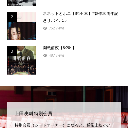
ネネットとボニ【8/14~20】*製作30周年記
2
念リバイバル...
752 views
開戦前夜【8/28~】
3
487 views
上田映劇 特別会員
特別会員（シートオーナー）になると、通常上映がい