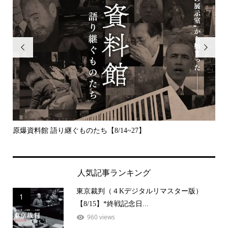


原爆資料館 語り継ぐものたち【8/14~27】
デッ
人気記事ランキング
東京裁判（４Kデジタルリマスター版）
1
【8/15】*終戦記念日...
960 views