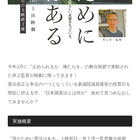
今年2月に『止められるか、俺たちを』の舞台挨拶で来館され
た井上監督が映劇に帰ってきます！
憲法改正も争点の一つとなっている参議院議員選挙の投票日を
間近に控える中、 “日本国憲法とは何か” 改めて見つめなおし
てみませんか？
実施概要
『誰がために憲法はある』上映初日・井上淳一監督舞台挨拶