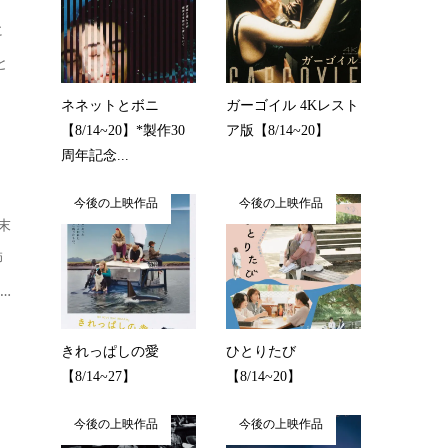
に
と
ネネットとボニ
ガーゴイル 4Kレスト
【8/14~20】*製作30
ア版【8/14~20】
周年記念...
今後の上映作品
今後の上映作品
末
師
…
きれっぱしの愛
ひとりたび
【8/14~27】
【8/14~20】
今後の上映作品
今後の上映作品