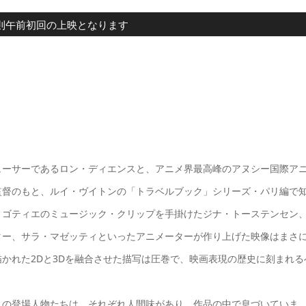
 *原則午前初回の上映となります
ューサーであるロン・ディエンスと、アニメ界最高峰のアヌシー国際ア
監督のもと、ルイ・ヴイトンの「トラベルブック」シリーズ・パリ編で
、ゴティエのミュージック・クリップを手掛けたジナ・トーステンセン
ター、サラ・マゼッティといったアニメーターが作り上げた映像はまさ
かれた2Dと3Dを融合させた描写は圧巻で、映画表現の歴史に刻まれる
きの登場人物たちは、それぞれ人間味があり、作品の中で息づいていま