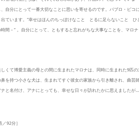
し、自分にとって一番大切なことに思いを寄せるのです。パブロ・ピコ
出ています。“幸せはほんのちっぽけなこと とるに足らないこと ひ
時間－” 。自分にとって、ともすると忘れがちな大事なことを、マロナ
美しくて博愛主義の母との間に生まれたマロナは、同時に生まれた9匹の
の鼻を持つ小さな犬は、生まれてすぐ彼女の家族から引き離され、曲芸
アナと名付け、アナにとっても、幸せな日々が訪れたかに思えましたが…
語／92分］