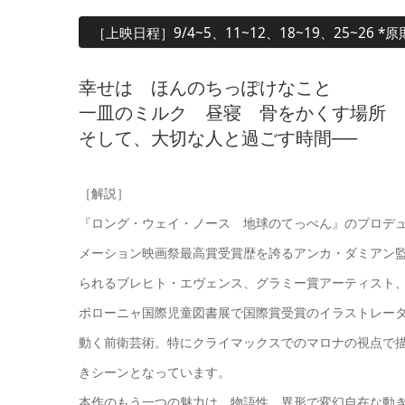
［上映日程］9/4~5、11~12、18~19、25~26
幸せは ほんのちっぽけなこと
一皿のミルク 昼寝 骨をかくす場所
そして、大切な人と過ごす時間──
［解説］
『ロング・ウェイ・ノース 地球のてっぺん』のプロデ
メーション映画祭最高賞受賞歴を誇るアンカ・ダミアン
られるブレヒト・エヴェンス、グラミー賞アーティスト
ボローニャ国際児童図書展で国際賞受賞のイラストレー
動く前衛芸術。特にクライマックスでのマロナの視点で描
きシーンとなっています。
本作のもう一つの魅力は、物語性。異形で変幻自在な動