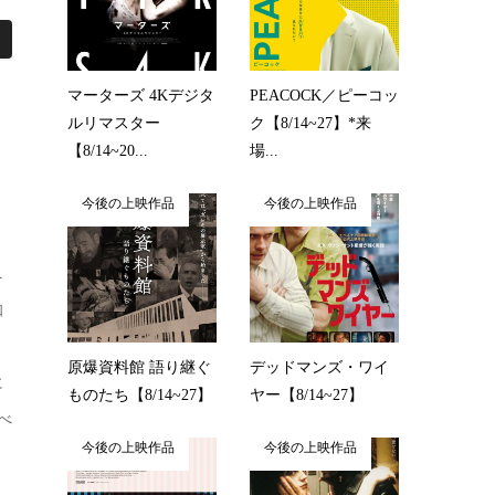
マーターズ 4Kデジタ
PEACOCK／ピーコッ
ルリマスター
ク【8/14~27】*来
【8/14~20...
場...
今後の上映作品
今後の上映作品
ニ
知
、
原爆資料館 語り継ぐ
デッドマンズ・ワイ
に
ものたち【8/14~27】
ヤー【8/14~27】
べ
今後の上映作品
今後の上映作品