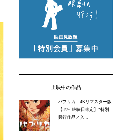
上映中の作品
パプリカ 4Kリマスター版
【8/7~ 終映日未定】*特別
興行作品／入...