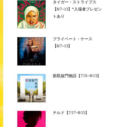
タイガー・ストライプス
【8/7~13】*入場者プレゼン
トあり
プライベート・ケース
【8/7~13】
新凱旋門物語【7/31~8/13】
チルド【7/17~8/15】