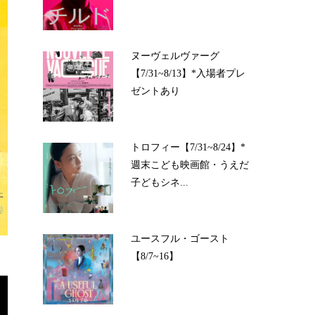
ヌーヴェルヴァーグ
【7/31~8/13】*入場者プレ
ゼントあり
トロフィー【7/31~8/24】*
週末こども映画館・うえだ
子どもシネ...
ユースフル・ゴースト
【8/7~16】