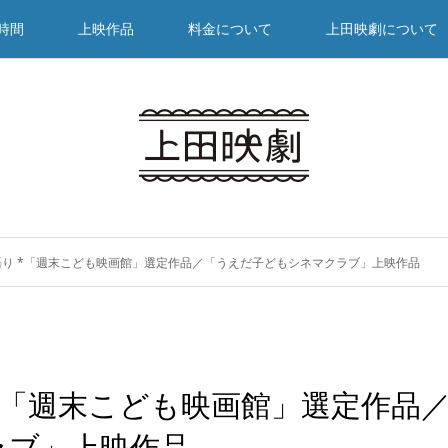
時間
上映作品
料金について
上田映劇について
り *「週末こども映画館」選定作品／「うえだ子どもシネマクラブ」上映作品
*「週末こども映画館」選定作品
ラブ」上映作品