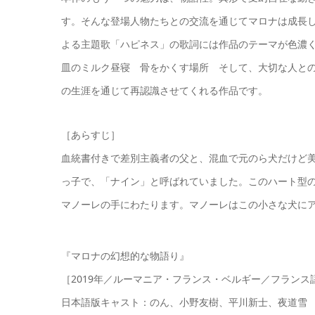
す。そんな登場人物たちとの交流を通じてマロナは成長
よる主題歌「ハピネス」の歌詞には作品のテーマが色濃く
皿のミルク昼寝 骨をかくす場所 そして、大切な人との
の生涯を通じて再認識させてくれる作品です。
［あらすじ］
血統書付きで差別主義者の父と、混血で元のら犬だけど
っ子で、「ナイン」と呼ばれていました。このハート型
マノーレの手にわたります。マノーレはこの小さな犬に
『マロナの幻想的な物語り』
［2019年／ルーマニア・フランス・ベルギー／フランス
日本語版キャスト：のん、小野友樹、平川新士、夜道雪