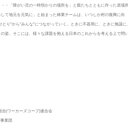
・・・「障がい児の一時預かりの場所を」と親たちとともに作った居場
おして地元を元気に」と始まった林業チームは、いつしか村の復興に向
ひとり”から“みんな”につながっていく。ときに不器用に、ときに無謀に
ィの姿。そこには、様々な課題を抱える日本のこれからを考える上で問
合(ワーカーズコープ)連合会
ー事業団