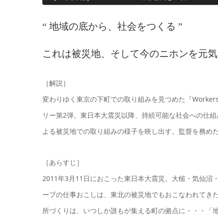
“ 地域の底から、社会をつくる ”
これは被災地、そして今のニホンを元気
［解説］
変わりゆく東京の下町での取り組みを見つめた『Worker
リー第2弾。東日本大震災以降、持続可能な社会への仕
よる被災地での取り組みの様子を映し出す。監督を務め
［あらすじ］
2011年3月11日におこった東日本大震災。大槌・気仙
ープの仕事おこしは、東北の被災地でもおこなわれてき
所づくりは、いつしか誰もが集える町の拠点に・・・「