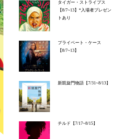
タイガー・ストライプス
【8/7~13】*入場者プレゼン
トあり
プライベート・ケース
【8/7~13】
新凱旋門物語【7/31~8/13】
チルド【7/17~8/15】