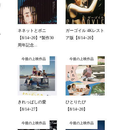
所
、
ネネットとボニ
ガーゴイル 4Kレスト
い
【8/14~20】*製作30
ア版【8/14~20】
周年記念...
今後の上映作品
今後の上映作品
きれっぱしの愛
ひとりたび
【8/14~27】
【8/14~20】
今後の上映作品
今後の上映作品