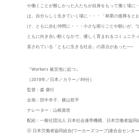
や働くことが難しかった人たちが自身をもって働く場に
は、自分らしく生きていく場に・・・「林業の復興をと
け、ともに歩む仲間に・・・小さな困りごとや願いが、“
ともに向き合い動くなかで、優しく育まれるコミュニテ
直されている「ともに生きる社会」の原点があった──
『Workers 被災地に起つ』
［2018年／日本／カラー／89分］
監督：森 康行
企画：田中羊子、横山哲平
ナレーター：山根基世
配給：一般社団法人 日本社会連帯機構、日本労働者協同組
ⓒ 日本労働者協同組合(ワーカーズコープ)連合会センタ