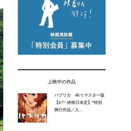
上映中の作品
パプリカ 4Kリマスター版
【8/7~ 終映日未定】*特別
興行作品／入...