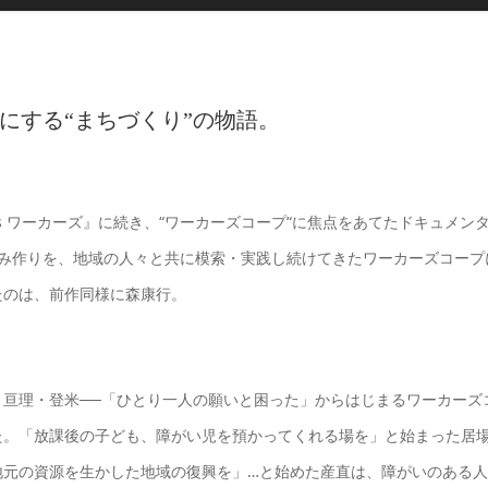
にする“まちづくり”の物語。
s ワーカーズ』に続き、“ワーカーズコープ“に焦点をあてたドキュメン
組み作りを、地域の人々と共に模索・実践し続けてきたワーカーズコープ
たのは、前作同様に森康行。
沼・亘理・登米──「ひとり一人の願いと困った」からはじまるワーカーズ
た。「放課後の子ども、障がい児を預かってくれる場を」と始まった居
地元の資源を生かした地域の復興を」…と始めた産直は、障がいのある人