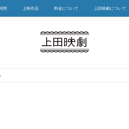
時間
上映作品
料金について
上田映劇について
つ