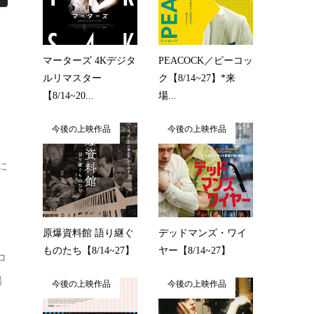
マーターズ 4Kデジタ
PEACOCK／ピーコッ
ルリマスター
ク【8/14~27】*来
【8/14~20...
場...
今後の上映作品
今後の上映作品
タ
に
原爆資料館 語り継ぐ
デッドマンズ・ワイ
ものたち【8/14~27】
ヤー【8/14~27】
コ
場
今後の上映作品
今後の上映作品